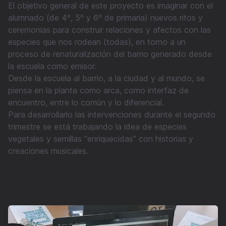
El objetivo general de este proyecto es imaginar con el
alumnado (de 4º, 5º y 6º de primaria) nuevos ritos y
ceremonias para construir relaciones y afectos con las
especies que nos rodean (todas), en torno a un
proceso de renaturalización del barrio generado desde
la escuela como emisor.
Desde la escuela al barrio, a la ciudad y al mundo, se
piensa en la planta como arca, como interfaz de
encuentro, entre lo común y lo diferencial.
Para desarrollarlo las intervenciones durante el segundo
trimestre se está trabajando la idea de especies
vegetales y semillas “enriquecidas” con historias y
creaciones musicales.