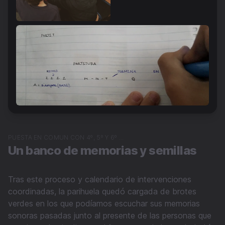
PUESTA EN COMUN CON 4º, 5º Y 6º ...
Un banco de memorias y semillas
Tras este proceso y calendario de intervenciones
coordinadas, la parihuela quedó cargada de brotes
verdes en los que podíamos escuchar sus memorias
sonoras pasadas junto al presente de las personas que