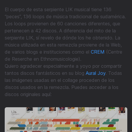
El cuerpo de esta serpiente LIK musical tiene 136
“peces”, 136 loops de música tradicional de sudamérica.
Los loops provienen de 60 canciones diferentes, que
pertenecen a 42 discos. A diferencia del mito de la
serpiente LIK, sí revelo de dónde los he obtenido. La
música utilizada en esta remezcla proviene de la Web,
de varios blogs e instituciones como el
CREM
(Centre
de Reserche en Ethnomusicologie).
Quiero agradecer especialmente a yoyo por compartir
tantos discos fantásticos en su blog
Aural Joy
. Todas
las imágenes usadas en el collage proceden de los
discos usados en la remezcla. Puedes acceder a los
discos originales aquí: