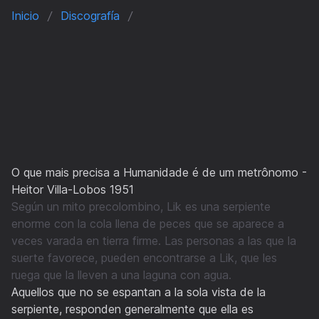
Inicio
Discografía
O que mais precisa a Humanidade é de um metrônomo -
Heitor Villa-Lobos 1951
Según un mito precolombino, Lik es una serpiente
enorme con la cola llena de peces que se aparece a
veces varada en tierra firme. Las personas a las que la
suerte favorece, pueden encontrarse a Lik, que les
ruega que la lleven a una laguna con agua.
Aquellos que no se espantan a la sola vista de la
serpiente, responden generalmente que ella es