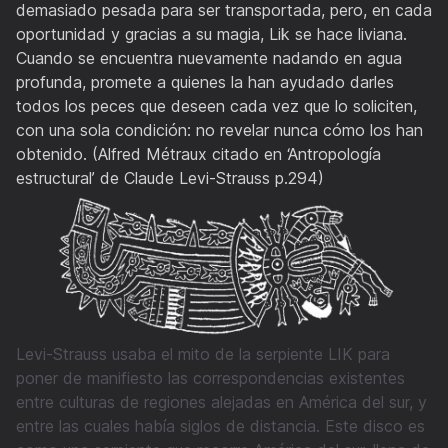
demasiado pesada para ser transportada, pero, en cada
oportunidad y gracias a su magia, Lik se hace liviana.
Cuando se encuentra nuevamente nadando en agua
profunda, promete a quienes la han ayudado darles
todos los peces que deseen cada vez que lo soliciten,
con una sola condición: no revelar nunca cómo los han
obtenido. (Alfred Métraux citado en ‘Antropología
estructural’ de Claude Levi-Strauss p.294)
Levi-Strauss usaba el mito de la serpiente LIK para
poner de manifiesto las correspondencias existentes
entre culturas de regiones alejadas en América del sur, y
entre las cuales había siglos de distancia. Este disco es