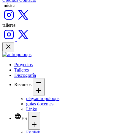
Créditos
Contacto
música
talleres
Proyectos
Talleres
Discografía
Recursos
play.antropoloops
guías docentes
Links
ES
English