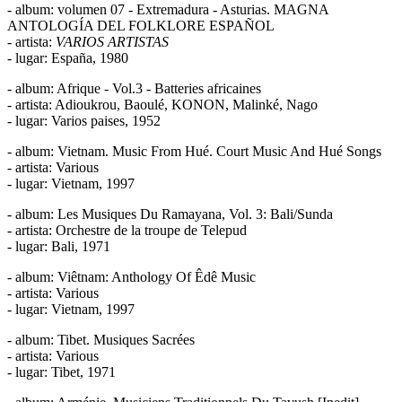
- album: volumen 07 - Extremadura - Asturias. MAGNA
ANTOLOGÍA DEL FOLKLORE ESPAÑOL
- artista:
VARIOS ARTISTAS
- lugar: España, 1980
- album: Afrique - Vol.3 - Batteries africaines
- artista: Adioukrou, Baoulé, KONON, Malinké, Nago
- lugar: Varios paises, 1952
- album: Vietnam. Music From Hué. Court Music And Hué Songs
- artista: Various
- lugar: Vietnam, 1997
- album: Les Musiques Du Ramayana, Vol. 3: Bali/Sunda
- artista: Orchestre de la troupe de Telepud
- lugar: Bali, 1971
- album: Viêtnam: Anthology Of Êdê Music
- artista: Various
- lugar: Vietnam, 1997
- album: Tibet. Musiques Sacrées
- artista: Various
- lugar: Tibet, 1971