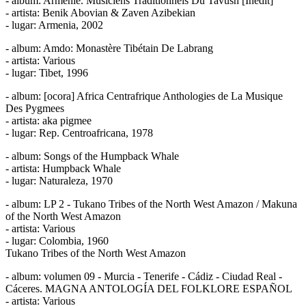
- album: Arménie. Musiciens Traditionnels Du Tavush [Inedit]
- artista: Benik Abovian & Zaven Azibekian
- lugar: Armenia, 2002
- album: Amdo: Monastère Tibétain De Labrang
- artista: Various
- lugar: Tibet, 1996
- album: [ocora] Africa Centrafrique Anthologies de La Musique
Des Pygmees
- artista: aka pigmee
- lugar: Rep. Centroafricana, 1978
- album: Songs of the Humpback Whale
- artista: Humpback Whale
- lugar: Naturaleza, 1970
- album: LP 2 - Tukano Tribes of the North West Amazon / Makuna
of the North West Amazon
- artista: Various
- lugar: Colombia, 1960
Tukano Tribes of the North West Amazon
- album: volumen 09 - Murcia - Tenerife - Cádiz - Ciudad Real -
Cáceres. MAGNA ANTOLOGÍA DEL FOLKLORE ESPAÑOL
- artista: Various