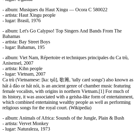
- album: Musiques du Haut Xingu — Ocora C 580022
- artista: Haut Xingu people
- lugar: Brasil, 1976
- album: Let's Go Calypso! Top Singers And Bands From The
Bahamas
- artista: Bay Street Boys
- lugar: Bahamas, 195
- album: Viet Nam, Répertoire et techniques principales du Ca trù,
Anisensel, 2007
- artista: Kihn people
- lugar: Vietnam, 2007
Ca trù (Vietnamese: [kaː tʂû], 歌籌, 'tally card songs') also known as
hát ả đào or hát nói, is an ancient genre of chamber music featuring
female vocalists, with origins in northern Vietnam.[1] For much of
its history, it was associated with a geisha-like form of entertainment,
which combined entertaining wealthy people as well as performing
religious songs for the royal court. (Wikipedia)
- album: Animals of Africa: Sounds of the Jungle, Plain & Bush
- artista: Vervet Monkey
- lugar: Naturaleza, 1973