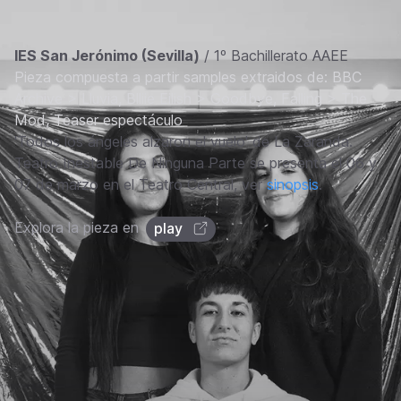
IES San Jerónimo (Sevilla)
/ 1º Bachillerato AAEE
Pieza compuesta a partir samples extraidos de: BBC
Archive > Lluvia, Blliie Eilish > Goodbye, Falling > The
Mod, Teaser espectáculo
'Todos los ángeles alzaron el vuelo' de La Zaranda.
Teatro Inestable De Ninguna Parte se presenta el 06 y
07 de marzo en el Teatro Central, ver
sinopsis
.
Explora la pieza en
play