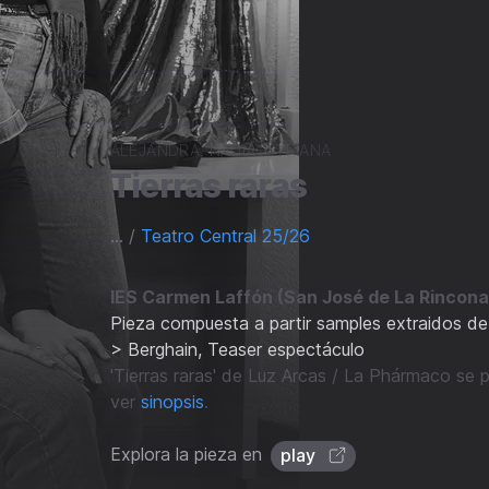
ALEJANDRA, NADIA Y TRIANA
Tierras raras
... /
Teatro Central 25/26
IES Carmen Laffón (San José de La Rincon
Pieza compuesta a partir samples extraidos de
> Berghain, Teaser espectáculo
'Tierras raras' de Luz Arcas / La Phármaco se p
ver
sinopsis
.
Explora la pieza en
play