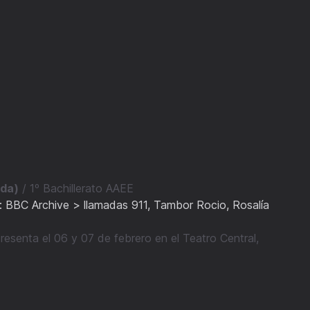
ada)
/ 1º Bachillerato AAEE
: BBC Archive > llamadas 911, Tambor Rocio, Rosalía
resenta el 06 y 07 de febrero en el Teatro Central,