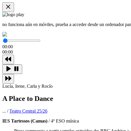
no funciona aún en móviles, prueba a acceder desde un ordenador para
00:00
00:00
Lucía, Irene, Carla y Rocío
A Place to Dance
... /
Teatro Central 25/26
IES Tartessos (Camas)
/ 4º ESO música
Pieza compuesta a partir samples extraidos de: BBC Archive > 