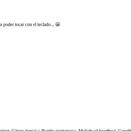
 poder tocar con el teclado... 😬
street, Gitano hercai > Rumba portuguesa, Melody of heartbeat, Caneli