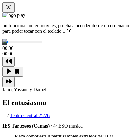
no funciona aún en móviles, prueba a acceder desde un ordenador
para poder tocar con el teclado... 😬
00:00
00:00
Jairo, Yassine y Daniel
El entusiasmo
... /
Teatro Central 25/26
IES Tartessos (Camas)
/ 4º ESO música
Pieza compuesta a partir samples extraidos de: BBC