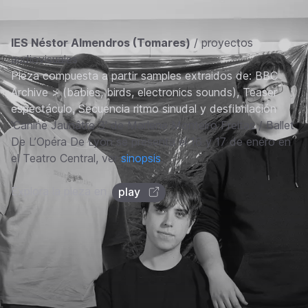
IES Néstor Almendros (Tomares)
/ proyectos
audiovisuales
Pieza compuesta a partir samples extraidos de: BBC
Archive > (babies, birds, electronics sounds), Teaser
espectáculo, Secuencia ritmo sinudal y desfibrilación
'Canine Jaunâtre 3' de Marlene Monteiro Freitas / Ballet
De L’Opéra De Lyon se presenta el 16 y 17 de enero en
el Teatro Central, ver
sinopsis
.
Explora la pieza en
play